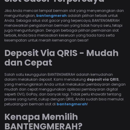
Jika Anda mencari tempat bermain slot yang menyenangkan dan
menguntungkan,
bantengmerah
adalah pilihan terbaik untuk
Anda. Sebagai situs slot gacor yang terpercaya, BANTENGMERAH
menawarkan pengalaman bermain yang tidak hanya seru, tetapi
juga menguntungkan. Dengan berbagai pilihan permainan slot
terbaik, Anda bisa merasakan keseruan yang tiada tara serta
kesempatan untuk meraih kemenangan besar!
Deposit Via QRIS - Mudah
dan Cepat
Salah satu keunggulan BANTENGMERAH adalah kemudahan
dalam melakukan deposit. Kami mendukung
deposit via QRIS
,
yang memungkinkan Anda untuk melakukan pembayaran dengan
mudah dan cepat menggunakan aplikasi pembayaran digital
seperti OVO, GoPay, dan banyak lagi. Tidak perlu khawatir tentang
proses yang rumit, cukup dengan QRIS, Anda sudah bisa memulai
petualangan bermain slot di
bantengmerah
!
Kenapa Memilih
BANTENGMERAH?