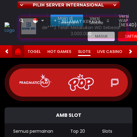
Versi
Main di
Versi
WAP
SELAMAT KEPADA
Telegram
Mobile
(NEX4D)
de***2 Telah Melakukan WD Sebesar
3.000.000
MASUK
DAFTA
TOGEL
HOT GAMES
SLOTS
LIVE CASINO
RA
AMB SLOT
Semua permainan
Top 20
Slots