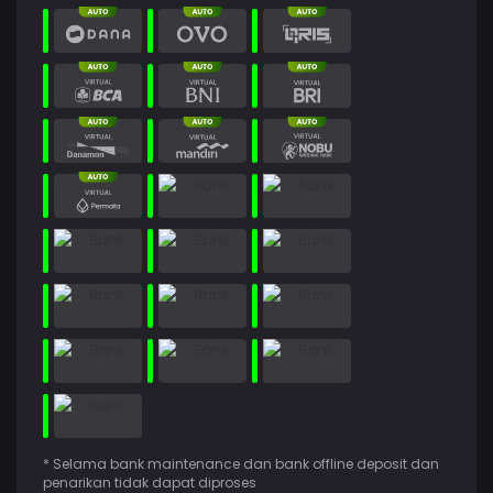
* Selama bank maintenance dan bank offline deposit dan
penarikan tidak dapat diproses