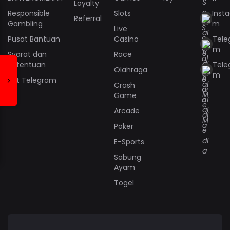
Loyalty
Responsible
Slots
Inst
Referral
Gambling
m
Live
Pusat Bantuan
Casino
Tele
m
Syarat dan
Race
Ketentuan
Tele
Olahraga
m
Bot Telegram
Crash
Game
Arcade
Poker
E-Sports
Sabung
Ayam
Togel