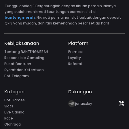
Tunggu apalagi? Bergabunglah dengan ribuan pemain lainnya
yang sudah menikmati keuntungan bermain slot di
bantengmerah
. Nikmati permainan slot terbaik dengan deposit
QRIS yang mudah, dan raih kemenangan besar setiap hari!
Kebijaksanaan
Platform
Tentang BANTENGMERAH
Promosi
Responsible Gambling
Loyalty
Pusat Bantuan
Referral
Syarat dan Ketentuan
Bot Telegram
Kategori
Dukungan
Hot Games
jenaoxley
Slots
Live Casino
Race
Olahraga