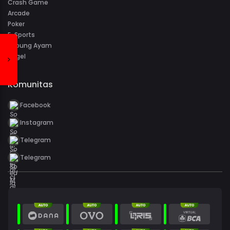
Crash Game
Arcade
Poker
E-Sports
Sabung Ayam
Togel
Komunitas
Facebook
Instagram
Telegram
Telegram