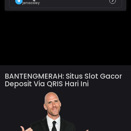
jenaoxley
BANTENGMERAH: Situs Slot Gacor
Deposit Via QRIS Hari Ini