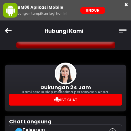
×
BM88 Aplikasi Mobile
UNDUH
Jangan tampilkan lagi hari ini
Hubungi Kami
Dukungan 24 Jam
Kami selalu siap menerima pertanyaan Anda.
LIVE CHAT
Chat Langsung
Telegram