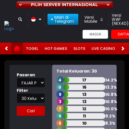
Versi
Main di
Versi
WAP
Telegram
Mobile
(NEX4D)
MASUK
DAFTA
TOGEL
HOT GAMES
SLOTS
LIVE CASINO
RA
Total Keluaran: 30
Pasaran
4
17
14.2%
0
16
13.3%
Filter
9
13
10.8%
3
13
10.8%
7
12
10.0%
Cari
5
11
9.2%
6
10
8.3%