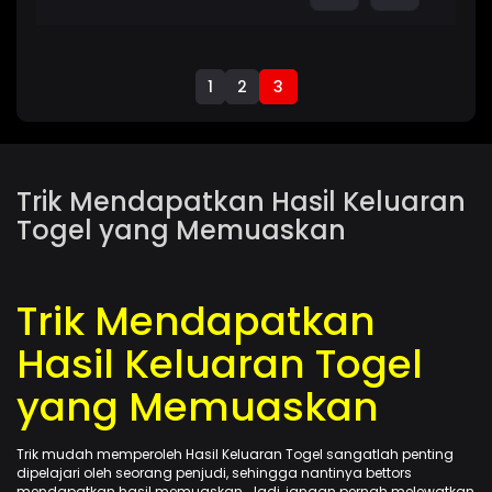
1
2
3
Trik Mendapatkan Hasil Keluaran
Togel yang Memuaskan
Trik Mendapatkan
Hasil Keluaran Togel
yang Memuaskan
Trik mudah memperoleh Hasil Keluaran Togel sangatlah penting
dipelajari oleh seorang penjudi, sehingga nantinya bettors
mendapatkan hasil memuaskan. Jadi, jangan pernah melewatkan