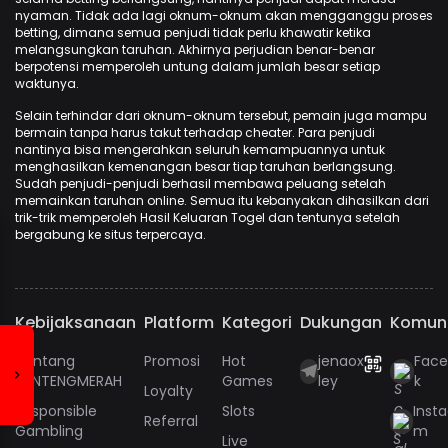
nyaman. Tidak ada lagi oknum-oknum akan mengganggu proses
betting, dimana semua penjudi tidak perlu khawatir ketika
melangsungkan taruhan. Akhirnya perjudian benar-benar
berpotensi memperoleh untung dalam jumlah besar setiap
waktunya.
Selain terhindar dari oknum-oknum tersebut, pemain juga mampu
bermain tanpa harus takut terhadap cheater. Para penjudi
nantinya bisa mengerahkan seluruh kemampuannya untuk
menghasilkan kemenangan besar tiap taruhan berlangsung.
Sudah penjudi-penjudi berhasil membawa peluang setelah
memainkan taruhan online. Semua itu kebanyakan dihasilkan dari
trik-trik memperoleh Hasil Keluaran Togel dan tentunya setelah
bergabung ke situs terpercaya.
Kebijaksanaan
Platform
Kategori
Dukungan
Komun
Tentang
Promosi
Hot
jenaox
Fac
BANTENGMERAH
Games
ley
k
Loyalty
Responsible
Slots
Inst
Referral
Gambling
m
Live