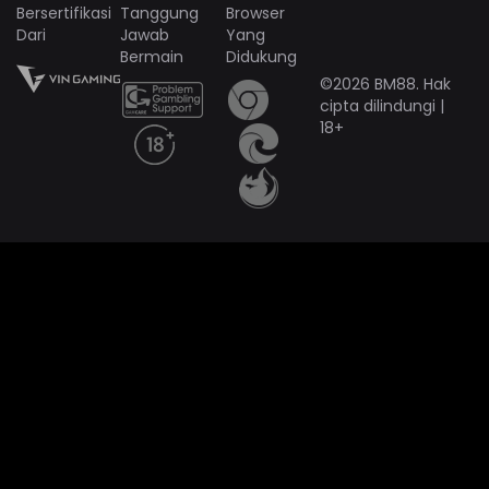
Bersertifikasi
Tanggung
Browser
Dari
Jawab
Yang
Bermain
Didukung
©2026 BM88. Hak
cipta dilindungi |
18+