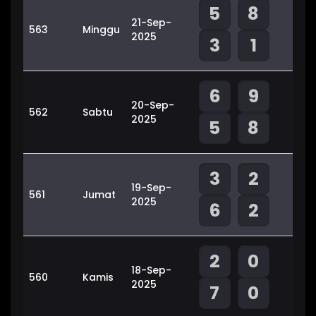
5
8
21-Sep-
563
Minggu
2025
3
1
6
9
20-Sep-
562
Sabtu
2025
5
8
3
2
19-Sep-
561
Jumat
2025
6
2
2
0
18-Sep-
560
Kamis
2025
7
0