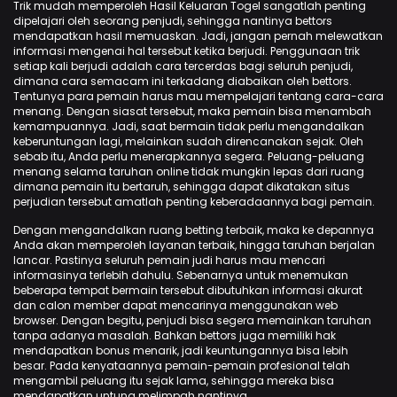
Trik mudah memperoleh Hasil Keluaran Togel sangatlah penting
dipelajari oleh seorang penjudi, sehingga nantinya bettors
mendapatkan hasil memuaskan. Jadi, jangan pernah melewatkan
informasi mengenai hal tersebut ketika berjudi. Penggunaan trik
setiap kali berjudi adalah cara tercerdas bagi seluruh penjudi,
dimana cara semacam ini terkadang diabaikan oleh bettors.
Tentunya para pemain harus mau mempelajari tentang cara-cara
menang. Dengan siasat tersebut, maka pemain bisa menambah
kemampuannya. Jadi, saat bermain tidak perlu mengandalkan
keberuntungan lagi, melainkan sudah direncanakan sejak. Oleh
sebab itu, Anda perlu menerapkannya segera. Peluang-peluang
menang selama taruhan online tidak mungkin lepas dari ruang
dimana pemain itu bertaruh, sehingga dapat dikatakan situs
perjudian tersebut amatlah penting keberadaannya bagi pemain.
Dengan mengandalkan ruang betting terbaik, maka ke depannya
Anda akan memperoleh layanan terbaik, hingga taruhan berjalan
lancar. Pastinya seluruh pemain judi harus mau mencari
informasinya terlebih dahulu. Sebenarnya untuk menemukan
beberapa tempat bermain tersebut dibutuhkan informasi akurat
dan calon member dapat mencarinya menggunakan web
browser. Dengan begitu, penjudi bisa segera memainkan taruhan
tanpa adanya masalah. Bahkan bettors juga memiliki hak
mendapatkan bonus menarik, jadi keuntungannya bisa lebih
besar. Pada kenyataannya pemain-pemain profesional telah
mengambil peluang itu sejak lama, sehingga mereka bisa
mendapatkan untung melimpah nantinya.