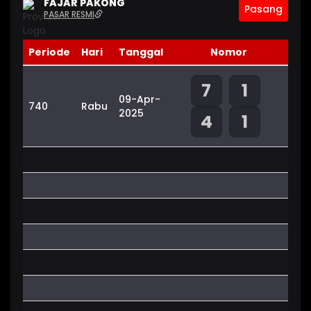
FAJAR PAKONG
Pasang
PASAR RESMI
Periode
Hari
Tanggal
Nomor
7
1
09-Apr-
740
Rabu
2025
4
1