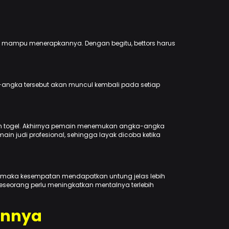
i mampu menerapkannya. Dengan begitu, bettors harus
a-angka tersebut akan muncul kembali pada setiap
in togel. Akhirnya pemain menemukan angka-angka
 judi profesional, sehingga layak dicoba ketika
i, maka kesempatan mendapatkan untung jelas lebih
 seseorang perlu meningkatkan mentalnya terlebih
innya