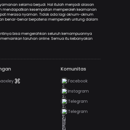
yamanan selama berjudi. Hal itulah menjadi alasan
akan mendapatkan kesempatan memperoleh keamanan
 dapat merasa nyaman. Tidak ada lagi oknum-oknum
dian benar-benar berpotensi memperoleh untung dalam
i nantinya bisa mengerahkan seluruh kemampuannya
 memainkan taruhan online. Semua itu kebanyakan
ngan
Komunitas
naoxley
Facebook
Instagram
Telegram
Telegram