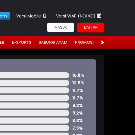
gram
Versi Mobile
Versi WAP (NEX4D)
MASUK
DAFTAR
ER
E-SPORTS
SABUNG AYAM
PROMOSI
15.8%
12.5%
11.7%
11.7%
9.2%
9.2%
8.3%
7.5%