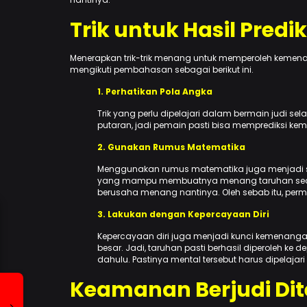
Trik untuk Hasil Pred
Menerapkan trik-trik menang untuk memperoleh kemena
mengikuti pembahasan sebagai berikut ini.
1. Perhatikan Pola Angka
Trik yang perlu dipelajari dalam bermain judi 
putaran, jadi pemain pasti bisa memprediksi ke
2. Gunakan Rumus Matematika
Menggunakan rumus matematika juga menjadi sa
yang mampu membuatnya menang taruhan secara o
berusaha menang nantinya. Oleh sebab itu, perma
3. Lakukan dengan Kepercayaan Diri
Kepercayaan diri juga menjadi kunci kemenangan
besar. Jadi, taruhan pasti berhasil diperoleh ke
dahulu. Pastinya mental tersebut harus dipelajar
Keamanan Berjudi Di