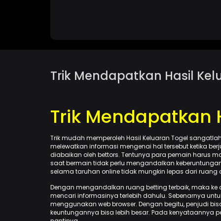
Trik Mendapatkan Hasil Ke
Trik Mendapatkan 
Trik mudah memperoleh Hasil Keluaran Togel sangatlah
melewatkan informasi mengenai hal tersebut ketika berj
diabaikan oleh bettors. Tentunya para pemain harus
saat bermain tidak perlu mengandalkan keberuntungan
selama taruhan online tidak mungkin lepas dari ruang
Dengan mengandalkan ruang betting terbaik, maka ke 
mencari informasinya terlebih dahulu. Sebenarnya un
menggunakan web browser. Dengan begitu, penjudi bi
keuntungannya bisa lebih besar. Pada kenyataannya 
nantinya.