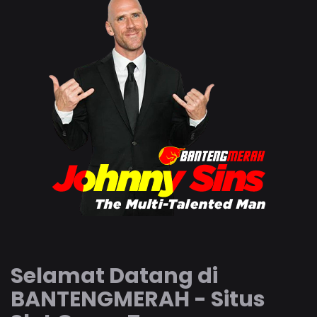
Selamat Datang di
BANTENGMERAH - Situs