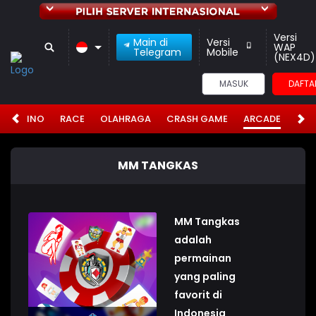
Versi
Main di
Versi
WAP
Telegram
Mobile
(NEX4D)
MASUK
DAFTA
VE CASINO
RACE
OLAHRAGA
CRASH GAME
ARCADE
POK
MM TANGKAS
MM Tangkas
adalah
permainan
yang paling
favorit di
Indonesia